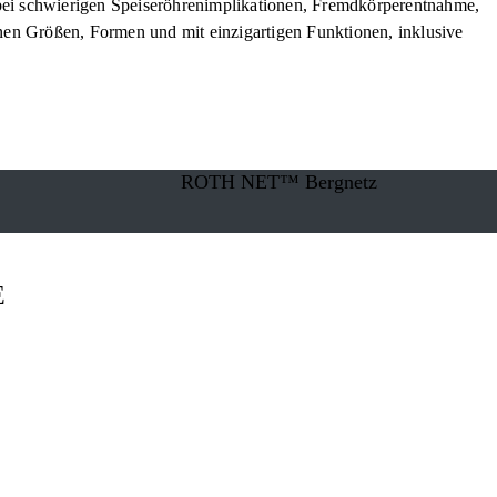
bei schwierigen Speiseröhrenimplikationen, Fremdkörperentnahme,
n Größen, Formen und mit einzigartigen Funktionen, inklusive
ROTH NET™ Bergnetz
E