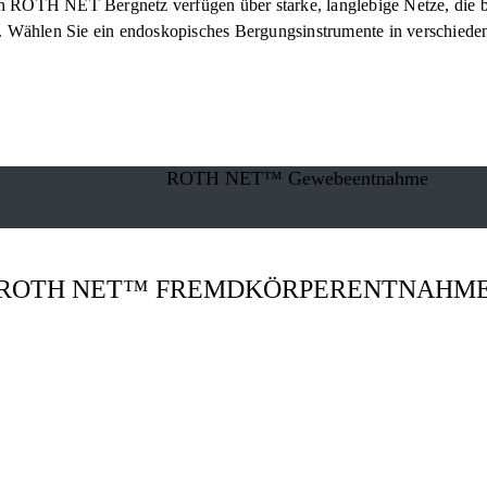
n ROTH NET Bergnetz verfügen über starke, langlebige Netze, die 
ählen Sie ein endoskopisches Bergungsinstrumente in verschiedene
ROTH NET™ Gewebeentnahme
ROTH NET™ FREMDKÖRPERENTNAHM