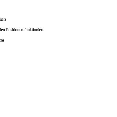
iffs
den Positionen funktioniert
 cm