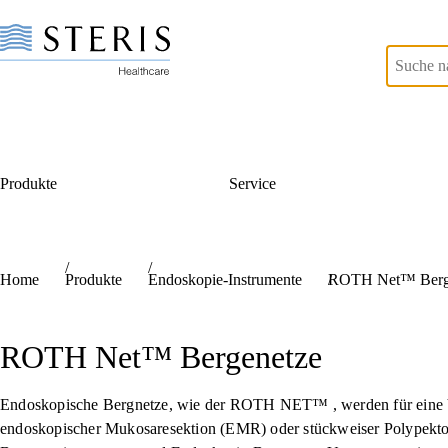
Produkte
Service
Start of Main Content
Home
Produkte
Endoskopie-Instrumente
ROTH Net™ Berg
ROTH Net™ Bergenetze
Endoskopische Bergnetze, wie der ROTH NET™ , werden für eine Vi
endoskopischer Mukosaresektion (EMR) oder stückweiser Polypektomie