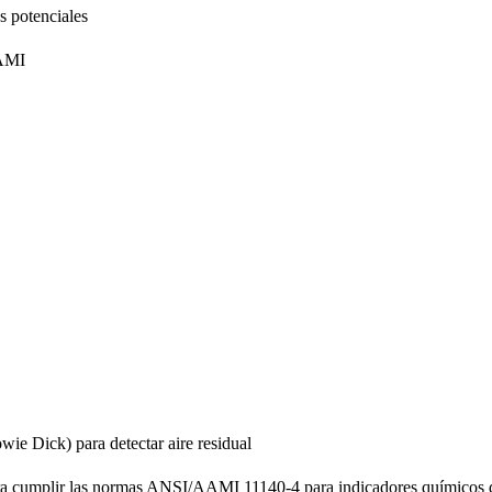
os potenciales
AAMI
wie Dick) para detectar aire residual
 para cumplir las normas ANSI/AAMI 11140-4 para indicadores químicos