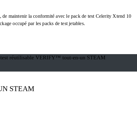
*, de maintenir la conformité avec le pack de test Celerity Xtend 10
ckage occupé par les packs de test jetables.
de test réutilisable VERIFY™ tout-en-un STEAM
-UN STEAM