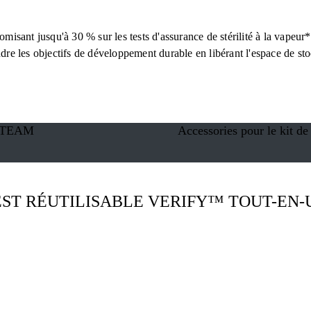
omisant jusqu'à 30 % sur les tests d'assurance de stérilité à la vapeur
ndre les objectifs de développement durable en libérant l'espace de sto
n STEAM
Accessories pour le kit 
EST RÉUTILISABLE VERIFY™ TOUT-EN