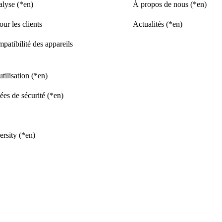
nalyse (*en)
À propos de nous (*en)
our les clients
Actualités (*en)
patibilité des appareils
utilisation (*en)
es de sécurité (*en)
S
rsity (*en)