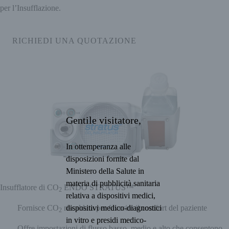
per l’Insufflazione.
RICHIEDI UNA QUOTAZIONE
Gentile visitatore,
In ottemperanza alle
disposizioni fornite dal
Ministero della Salute in
materia di pubblicità sanitaria
Insufflatore di CO
ENDO STRATUS™
2
relativa a dispositivi medici,
dispositivi medico-diagnostici
Fornisce CO
riscaldata per favorire il comfort del paziente
2
in vitro e presidi medico-
Offre impostazioni di flusso basso, medio e alto che consentono