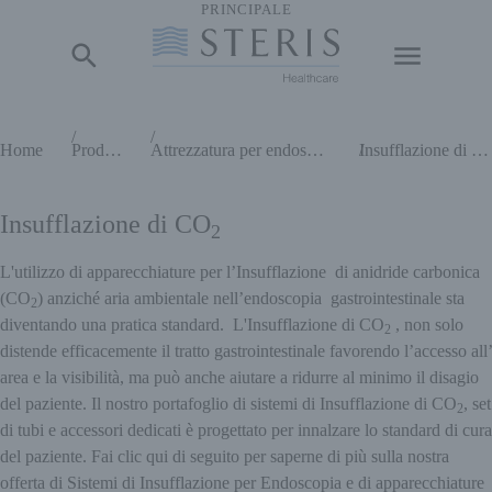
PRINCIPALE
Inizio del contenuto principale
Home
Prodotti
Attrezzatura per endoscopia
Insufflazione di CO
Insufflazione di CO
2
L'utilizzo di apparecchiature per l’Insufflazione di anidride carbonica
(CO
) anziché aria ambientale nell’endoscopia gastrointestinale sta
2
diventando una pratica standard. L'Insufflazione di CO
, non solo
2
distende efficacemente il tratto gastrointestinale favorendo l’accesso all’
area e la visibilità, ma può anche aiutare a ridurre al minimo il disagio
del paziente. Il nostro portafoglio di sistemi di Insufflazione di CO
, set
2
di tubi e accessori dedicati è progettato per innalzare lo standard di cura
del paziente. Fai clic qui di seguito per saperne di più sulla nostra
offerta di Sistemi di Insufflazione per Endoscopia e di apparecchiature