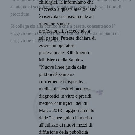
chirurgici, la informiamo che
all'utente di scegliere la portata necessaria in base al tipo di
l’accesso a questa area del sito
procedura
è riservata esclusivamente ad
operatori sanitari
Si collega sia alla bombola che a parete, consentendo l’
professionali. Accedendo a
erogazione di CO
sia tramite bombole che da impianti di
2
tali pagine, l'utente dichiara di
erogazione CO
centralizzati
2
essere un operatore
professionale. Riferimento:
Ministero della Salute -
"Nuove linee guida della
pubblicità sanitaria
concernente i dispositivi
medici, dispositivi medico-
diagnostici in vitro e presidi
medico-chirurgici" del 28
Marzo 2013 - aggiornamento
delle "Linee guida in merito
all'utilizzo di nuovi mezzi di
diffusione della pubblicità