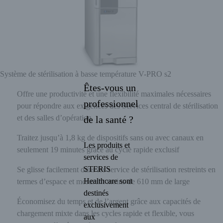
Système de stérilisation à basse température V-PRO s2
Êtes-vous un
Offre une productivité et une flexibilité maximales nécessaires
professionnel
pour répondre aux exigences des Services central de stérilisation
et des salles d’opération
de la santé ?
Traitez jusqu’à 1,8 kg de dispositifs sans ou avec canaux en
Les produits et
seulement 19 minutes grâce au cycle rapide exclusif
services de
STERIS
Se glisse facilement dans les service de stérilisation restreints en
Healthcare sont
termes d’espace et mesurant moins de 610 mm de large
destinés
Économisez du temps et de l’argent grâce aux capacités de
exclusivement
chargement mixte dans les cycles rapide et flexible, vous
aux