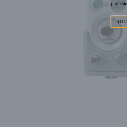
professio
OUI